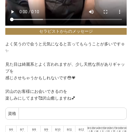
セラピストからのメッセージ
よく笑うので会うと元気になると言ってもらうことが多いです☺️
✨️
見た目は綺麗系とよく言われますが、少し天然な所がありギャッ
プを
感じさせちゃうかもしれないです😳💗
沢山のお客様にお会いできるのを
楽しみにしてます🥰沢山癒しますね💕
資格
8/13
8/14
8/15
8/16
8/17
8/18
8/19
8/6
8/7
8/8
8/9
8/10
8/11
8/12
( 木
( 金
( 土
( 日
( 月
( 火
( 水