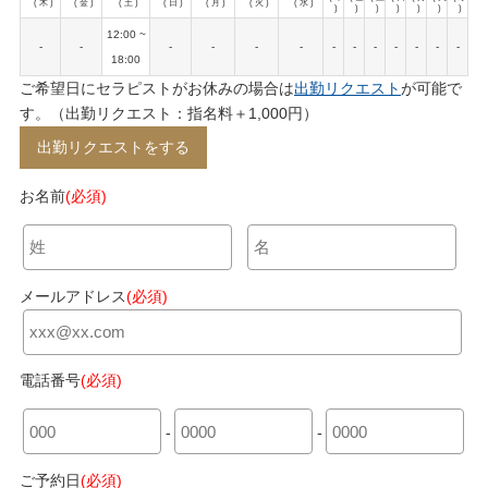
( 木 )
( 金 )
( 土 )
( 日 )
( 月 )
( 火 )
( 水 )
)
)
)
)
)
)
)
12:00 ~
-
-
-
-
-
-
-
-
-
-
-
-
-
18:00
ご希望日にセラピストがお休みの場合は
出勤リクエスト
が可能で
す。（出勤リクエスト：指名料＋1,000円）
出勤リクエストをする
お名前
(必須)
メールアドレス
(必須)
電話番号
(必須)
-
-
ご予約日
(必須)